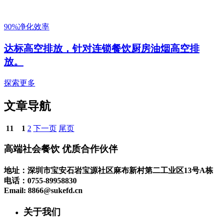
90%净化效率
达标高空排放，针对连锁餐饮厨房油烟高空排
放。
探索更多
文章导航
11
1
2
下一页
尾页
高端社会餐饮 优质合作伙伴
地址：深圳市宝安石岩宝源社区麻布新村第二工业区13号A栋
电话：0755-89958830
Email: 8866@sukefd.cn
关于我们