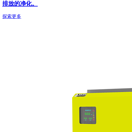
排放的净化。
探索更多