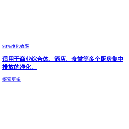
98%净化效率
适用于商业综合体、酒店、食堂等多个厨房集中
排放的净化。
探索更多