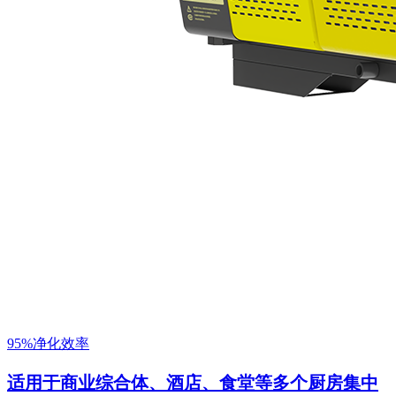
95%净化效率
适用于商业综合体、酒店、食堂等多个厨房集中