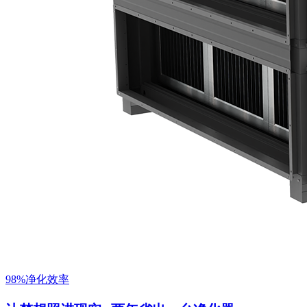
98%净化效率